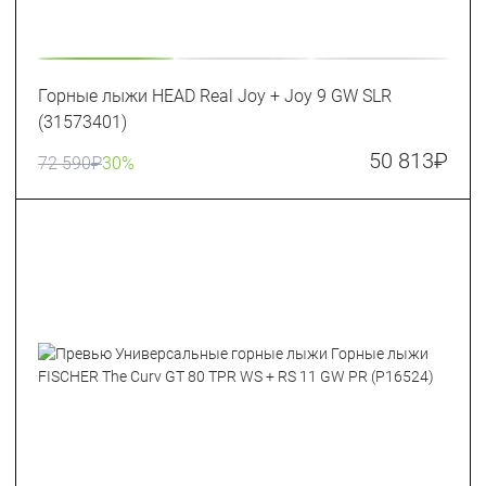
Горные лыжи HEAD Real Joy + Joy 9 GW SLR
(31573401)
50 813
₽
72 590
₽
30%