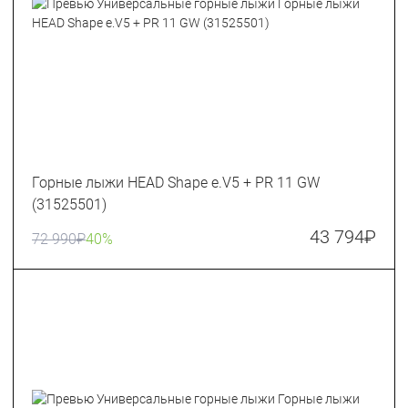
Горные лыжи HEAD Shape e.V5 + PR 11 GW
(31525501)
43 794
₽
72 990
₽
40%