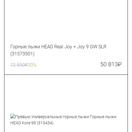
Горные лыжи HEAD Real Joy + Joy 9 GW SLR
(31573501)
50 813
₽
72 590
₽
30%