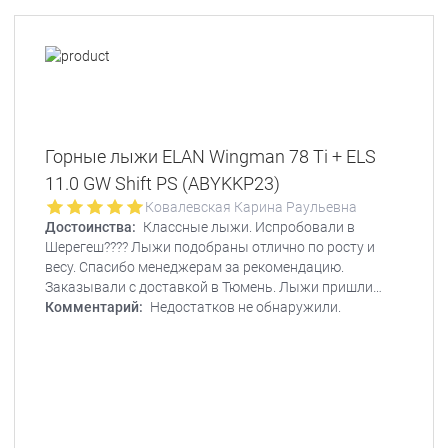
Горные лыжи ELAN Wingman 78 Ti + ELS
11.0 GW Shift PS (ABYKKP23)
Ковалевская Карина Раульевна
Достоинства:
Классные лыжи. Испробовали в
Шерегеш???? Лыжи подобраны отлично по росту и
весу. Спасибо менеджерам за рекомендацию.
Заказывали с доставкой в Тюмень. Лыжи пришли
новые, без царапин и повреждений, прекрасно
Комментарий:
Недостатков не обнаружили.
упакованы. Было важно, так как были куплены в
подарок. Лыжи пришли быстро. Спасибо за
оперативность.????