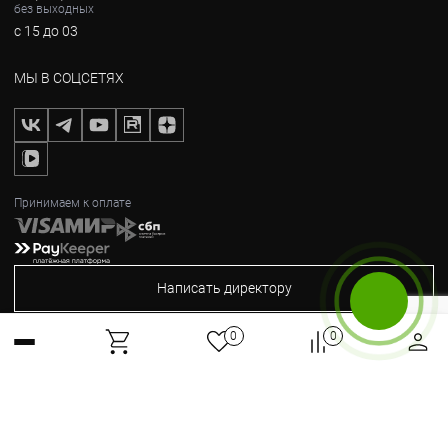
без выходных
с 15 до 03
МЫ В СОЦСЕТЯХ
Принимаем к оплате
Написать директору
Бесплатный звонок
0
0
2012-2026, © Горные Вершины
Max
Telegram