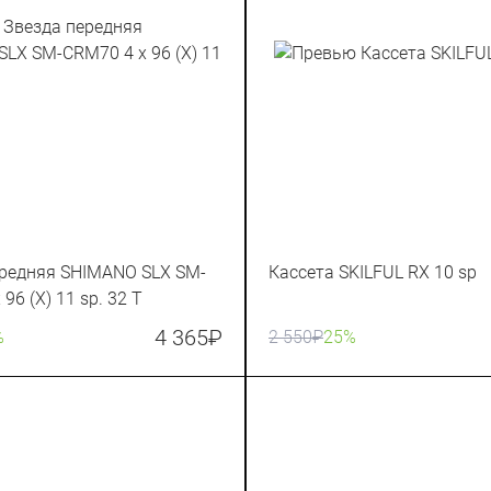
ередняя SHIMANO SLX SM-
Кассета SKILFUL RX 10 sp
96 (X) 11 sp. 32 T
4 365
₽
%
2 550
₽
25%