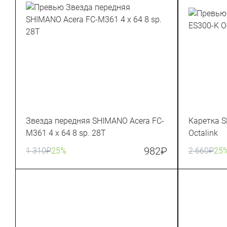
Звезда передняя SHIMANO Acera FC-
Каретка S
M361 4 x 64 8 sp. 28T
Octalink
982
₽
1 310
₽
25%
2 660
₽
25