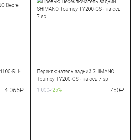
100-RI I-
Переключатель задний SHIMANO
Tourney TY200-GS - на ось 7 sp
4 065
₽
750
₽
1 000
₽
25%