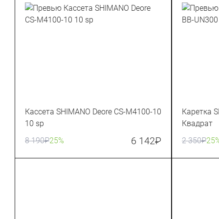
Кассета SHIMANO Deore CS-M4100-10
Каретка 
10 sp
Квадрат
6 142
₽
8 190
₽
25%
2 350
₽
25