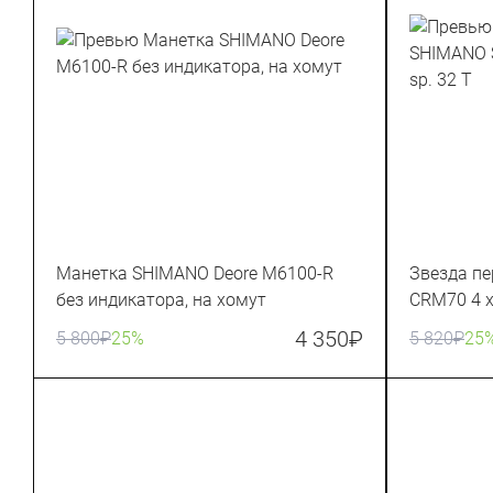
Манетка SHIMANO Deore M6100-R
Звезда п
без индикатора, на хомут
CRM70 4 x 
4 350
₽
5 800
₽
25%
5 820
₽
25