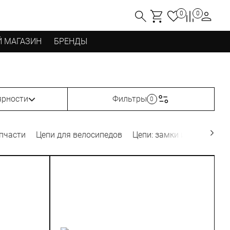
0
0
 МАГАЗИН
БРЕНДЫ
ярности
Фильтры
0
апчасти
Цепи для велосипедов
Цепи: замки и пины
Зв