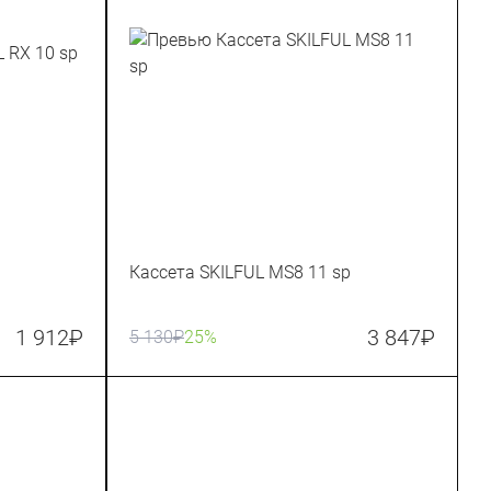
Кассета SKILFUL MS8 11 sp
1 912
₽
3 847
₽
5 130
₽
25%