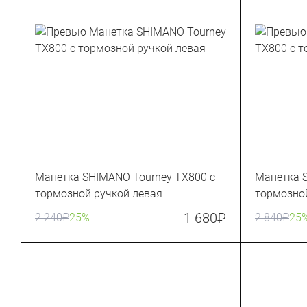
Манетка SHIMANO Tourney TX800 с
Манетка 
тормозной ручкой левая
тормозно
1 680
₽
2 240
₽
25%
2 840
₽
25