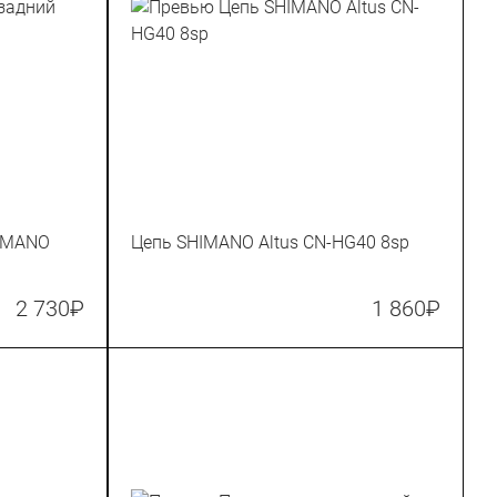
HIMANO
Цепь SHIMANO Altus CN-HG40 8sp
2 730
₽
1 860
₽