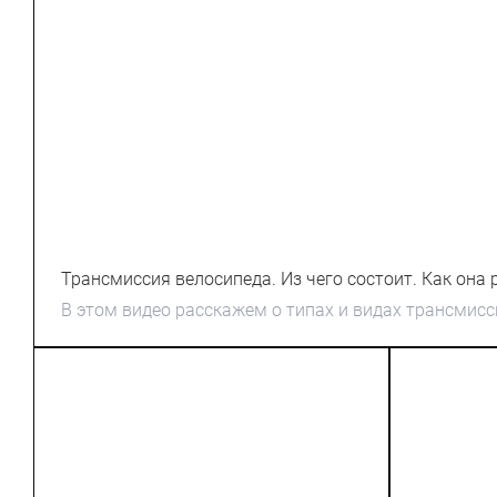
Трансмиссия велосипеда. Из чего состоит. Как она
виды.
В этом видео расскажем о типах и видах трансмисс