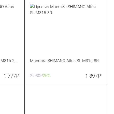
-M315-2L
Манетка SHIMANO Altus SL-M315-8R
1 777
₽
1 897
₽
2 530
₽
25%