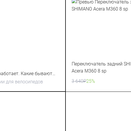
Переключатель задний S
Acera M360 8 sp
 работает. Какие бывают
3 640
₽
25%
ии для велосипедов