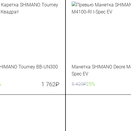
SHIMANO Tourney BB-UN300
Манетка SHIMANO Deore M4
Spec EV
1 762
₽
%
5 420
₽
25%