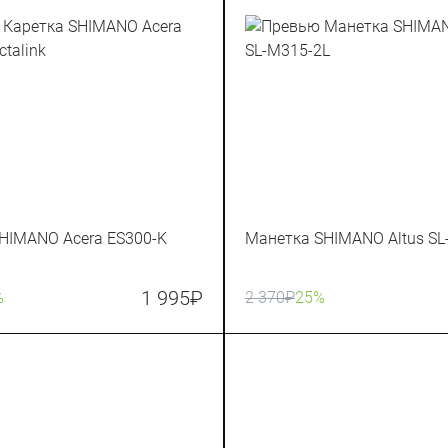
HIMANO Acera ES300-K
Манетка SHIMANO Altus SL
1 995
₽
%
2 370
₽
25%