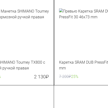
SHIMANO Tourney TX800 с
Каретка SRAM DUB PressFit
й ручкой правая
mm
2 130
₽
%
7 200
₽
25%