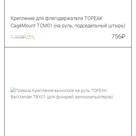
Крепление для флягодержателя TOPEAK
CageMount TCM01 (на руль, подседельный штырь)
756
₽
1 008
₽
25%