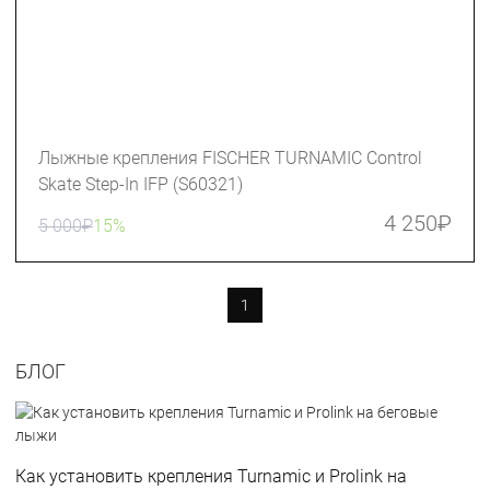
Лыжные крепления FISCHER TURNAMIC Сontrol
Skate Step-In IFP (S60321)
4 250
₽
5 000
₽
15%
1
БЛОГ
Как установить крепления Turnamic и Prolink на