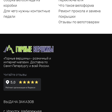
Сборка велосипеда из
переключателя
коробки
Что такое велоформа
Для чего нужны контактные
Ремонт прокола и замена
педали
покрышки
Отзывы по велотоварам
«Горные вершины» - розничный и
интернет-магазин. Доставка по
Санкт-Петербургу и всей России.
Читайте отзывы
ВЫДАЧА ЗАКАЗОВ
г. Иркутск, Набережная